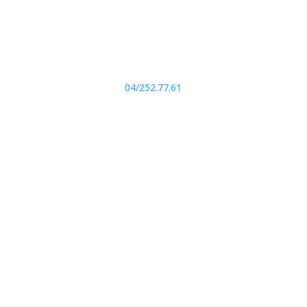

Téléphone
04/252.77.61
i
N° d'entreprise
0599.517.309
© 2024. Tous droits réservés. Powered by