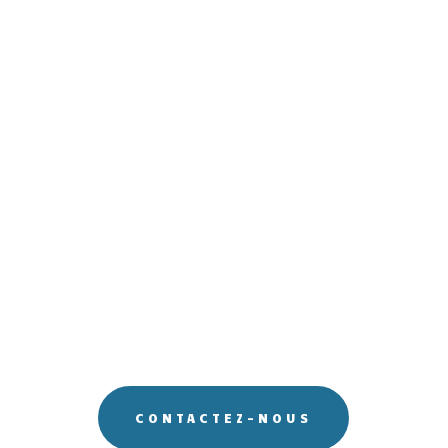
Nos horaires
Lundi : FERME
Mardi : 09H30 – 13H00 | 14H-18H30
Mercredi : 09H30 – 13H00 | 14H-18H30
Jeudi : 09H30 – 13H00 | 14H-18H30
Vendredi : 09H30 – 13H00 | 14H-18H30
Samedi : 09H30 – 13H00 | 14H30-18H00
Dimanche : FERME
CONTACTEZ-NOUS